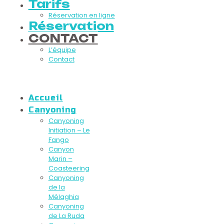
Tarifs
Réservation en ligne
Réservation
CONTACT
L’équipe
Contact
Accueil
Canyoning
Canyoning
Initiation – Le
Fango
Canyon
Marin –
Coasteering
Canyoning
de la
Mélaghia
Canyoning
de La Ruda