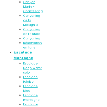
Canyon
Marin –
Coasteering
Canyoning
de la
Mélaghia
Canyoning
de La Ruda
Canyoning
Réservation
en ligne
Escalade
Montagne
Escalade
Deep Water
solo
Escalade
falaise
Escalade
bloc
Escalade
montagne
Escalade