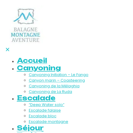
✕
Accueil
Canyoning
Canyoning Initiation – Le Fango
Canyon marin – Coasteering
Canyoning de la Mélaghia
Canyoning de La Ruda
Escalade
“Deep Water solo”
Escalade falaise
Escalade bloc
Escalade montagne
Séjour